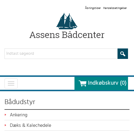
Åbningstider
Handelsbetingelser
Indkøbskurv (0)
Toggle
navigation
Bådudstyr
Ankering
Dæks & Kalechedele